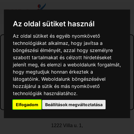
Az oldal sütiket használ
Az oldal sütiket és egyéb nyomkövető
2026. FEBRUÁR 07.
technológiákat alkalmaz, hogy javítsa a
Edzőink
böngészési élményét, azzal hogy személyre
szabott tartalmakat és célzott hirdetéseket
Csoportos óra edzőink
jelenít meg, és elemzi a weboldalunk forgalmát,
hogy megtudjuk honnan érkeztek a
Személyi edzőink
látogatóink. Weboldalunk böngészésével
hozzájárul a sütik és más nyomkövető
Rúdfitness
technológiák használatához.
Elfogadom
Beállítások megváltoztatása
BudaFitness
1222 Villa u. 1,